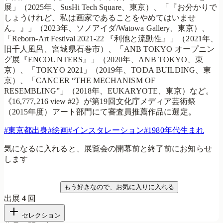
展」（2025年、SusHi Tech Square、東京）、「『お分かりで
しょうけれど、私は画家であることをやめてはいませ
ん。』」（2023年、ソノアイダ/Watowa Gallery、東京）、
「Reborn-Art Festival 2021-22 『利他と流動性』」（2021年、
旧千人風呂、宮城県石巻市）、「ANB TOKYO オープニン
グ展『ENCOUNTERS』」（2020年、ANB TOKYO、東
京）、「TOKYO 2021」（2019年、TODA BUILDING、東
京）、「CANCER “THE MECHANISM OF
RESEMBLING”」（2018年、EUKARYOTE、東京）など。
《16,777,216 view #2》が第19回文化庁メディア芸術祭
（2015年度）アート部門にて審査員推薦作品に選定。
#
東京都出身
#
絵画
#
インスタレーション
#
1980年代生まれ
気になるに入れると、展覧会の開幕前と終了前にお知らせ
します
気になる
もう好きなので、お気に入りに入れる
出展
4
回
セレクション