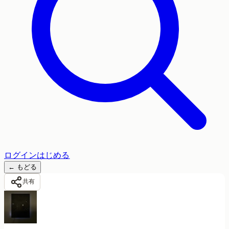
ログイン
はじめる
←
もどる
共有