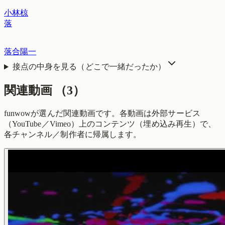
小林椋
落
落合陽一
接点の中身を見る（どこで一緒だったか）
関連動画
（
3
）
funwowが選んだ関連動画です。各動画は外部サービス
（YouTube／Vimeo）上のコンテンツ（埋め込み再生）で、
各チャンネル／制作者に帰属します。