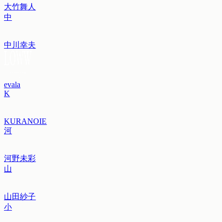
大竹舞人
中
中川幸夫
evala
K
KURANOIE
河
河野未彩
山
山田紗子
小