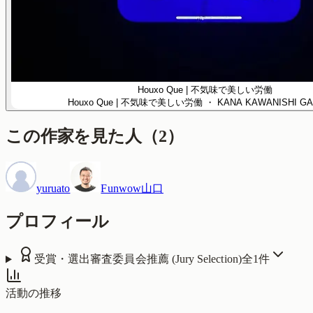
Houxo Que | 不気味で美しい労働
Houxo Que | 不気味で美しい労働
・ KANA KAWANISHI GA
この作家を見た人
（
2
）
yuruato
Funwow山口
プロフィール
受賞・選出
審査委員会推薦 (Jury Selection)
全
1
件
活動の推移