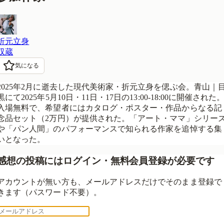
折元立身
収蔵
気になる
2025年2月に逝去した現代美術家・折元立身を偲ぶ会。青山｜
黒にて2025年5月10日・11日・17日の13:00-18:00に開催された
入場無料で、希望者にはカタログ・ポスター・作品からなる記
念品セット（2万円）が提供された。「アート・ママ」シリー
や「パン人間」のパフォーマンスで知られる作家を追悼する集
いとなった。
感想の投稿にはログイン・無料会員登録が必要です
アカウントが無い方も、メールアドレスだけでそのまま登録で
きます（パスワード不要）。