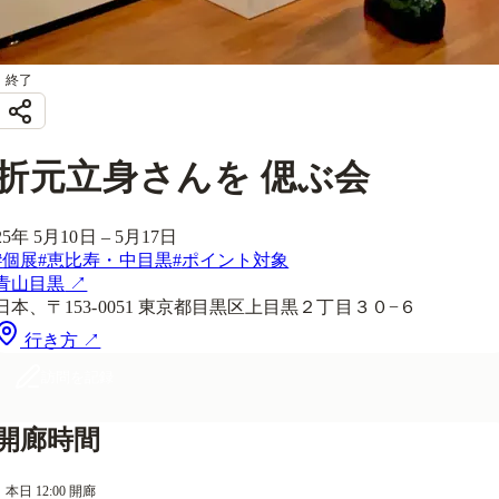
終了
折元立身さんを 偲ぶ会
25年 5月10日 – 5月17日
#
個展
#
恵比寿・中目黒
#
ポイント対象
青山目黒
↗
日本、〒153-0051 東京都目黒区上目黒２丁目３０−６
行き方 ↗
訪問を記録
開廊時間
本日 12:00 開廊