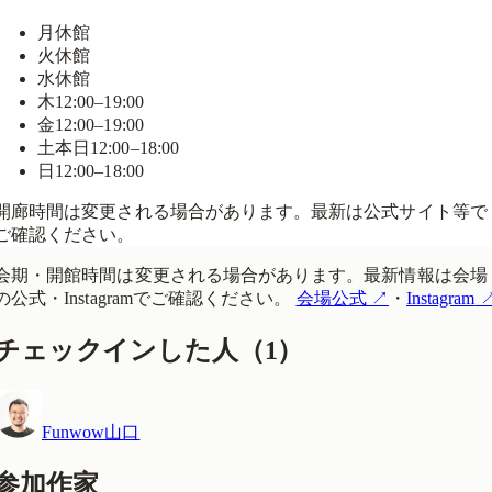
月
休館
火
休館
水
休館
木
12:00–19:00
金
12:00–19:00
土
本日
12:00–18:00
日
12:00–18:00
開廊時間は変更される場合があります。最新は公式サイト等で
ご確認ください。
会期・開館時間は変更される場合があります。最新情報は会場
の公式・Instagramでご確認ください。
会場公式
↗
・
Instagram
チェックインした人
（
1
）
Funwow山口
参加作家