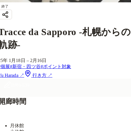
終了
Tracce da Sapporo -札幌からの
軌跡-
25年 1月18日 – 2月16日
#
個展
#
新宿・四ツ谷
#
ポイント対象
Yu Harada
↗
行き方 ↗
訪問を記録
開廊時間
営業中・19:00まで
月
休館