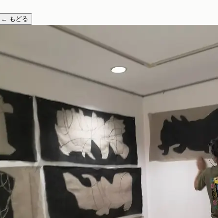
←
もどる