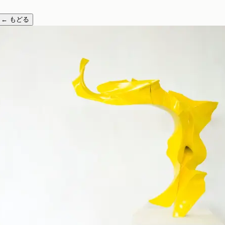
←
もどる