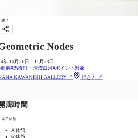
終了
Geometric Nodes
24年 10月26日 – 11月23日
#
個展
#
馬喰町・清澄白河
#
ポイント対象
KANA KAWANISHI GALLERY
↗
行き方 ↗
訪問を記録
開廊時間
本日休館
月
休館
火
休館