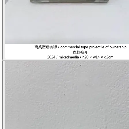
商業型所有弾 / commercial type projectile of ownership
鹿野裕介
2024 / mixedmedia / h20 × w14 × d2cm