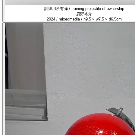
訓練用所有弾 / training projectile of ownership
鹿野裕介
2024 / mixedmedia / h9.5 × w7.5 × d6.5cm