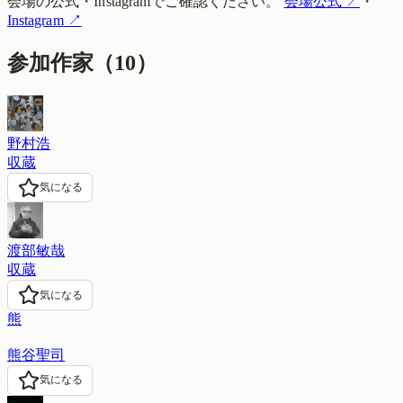
会場の公式・Instagramでご確認ください。
会場公式
↗
・
Instagram
↗
参加作家
（
10
）
野村浩
収蔵
気になる
渡部敏哉
収蔵
気になる
熊
熊谷聖司
気になる