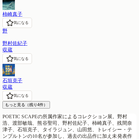
柿崎真子
気になる
野
野村佐紀子
収蔵
気になる
石垣克子
収蔵
気になる
もっと見る
（残り
4
件）
POETIC SCAPEの所属作家によるコレクション展。野村
浩、渡部敏哉、熊谷聖司、野村佐紀子、柿崎真子、残間奈
津子、石垣克子、タイラジュン、山田悠、トレイシー・テ
ンプルトンの10名が参加し、過去の出品作に加え未発表作