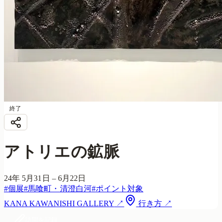
終了
アトリエの鉱脈
24年 5月31日 – 6月22日
#
個展
#
馬喰町・清澄白河
#
ポイント対象
KANA KAWANISHI GALLERY
↗
行き方 ↗
訪問を記録