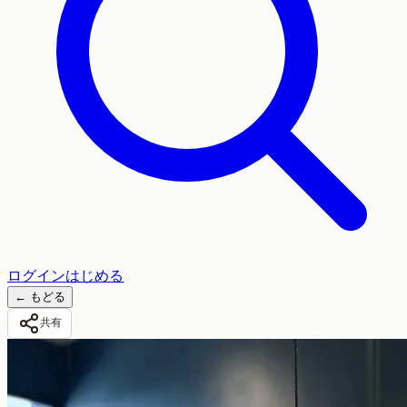
ログイン
はじめる
←
もどる
共有