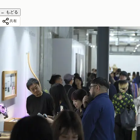
←
もどる
共有