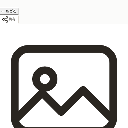
←
もどる
共有