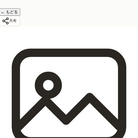
←
もどる
共有