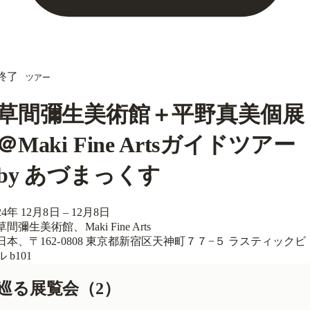
終了
ツアー
会員限定イベント
草間彌生美術館＋平野真美個展
＠Maki Fine Artsガイドツアー
by あづまっくす
24年 12月8日 – 12月8日
草間彌生美術館、Maki Fine Arts
日本、〒162-0808 東京都新宿区天神町７７−５ ラスティックビ
ル b101
巡る展覧会
（2）